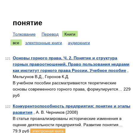
понятие
Толкование
Перевод
Книги
все
электронные книги
аудиокниги
Основы горного права. Ч. 2. Понятие и структура
121
горных правоотношений. Право пользования недрами
как институт горного права России. Учебное пособие
,
Мельгунов В.Д., Горохов К.Д.
В учебном пособии рассматриваются теоретические
основы современного горного права, формулируется… 229
руб
Конкурентоспособность предприятия: понятие и этапы
122
развития
, А. В. Черников (2008)
В статье проанализированы исторические изменения в
оценке деятельности предприятий. Развитие понятия…
79.9 руб
электронная книга