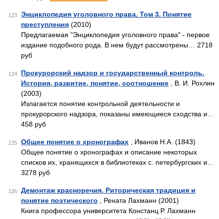
Энциклопедия уголовного права. Том 3. Понятие
123
преступления
(2010)
Предлагаемая "Энциклопедия уголовного права" - первое
издание подобного рода. В нем будут рассмотрены… 2718
руб
Прокурорский надзор и государственный контроль.
124
История, развитие, понятие, соотношение
, В. И. Рохлин
(2003)
Излагается понятие контрольной деятельности и
прокурорского надзора, показаны имеющиеся сходства и…
458 руб
Общее понятие о хронографах
, Иванов Н.А. (1843)
125
Общее понятие о хронографах и описание некоторых
списков их, хранящихся в библиотеках с. петербургских и…
3278 руб
Демонтаж красноречия. Риторическая традиция и
126
понятие поэтического
, Рената Лахманн (2001)
Книга профессора университета Констанц Р. Лахманн