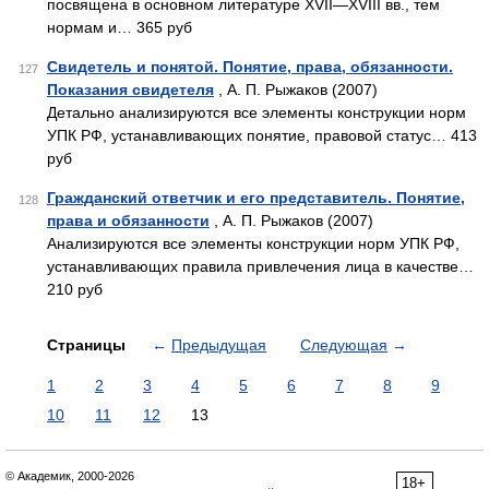
посвящена в основном литературе XVII—XVIII вв., тем
нормам и… 365 руб
Свидетель и понятой. Понятие, права, обязанности.
127
Показания свидетеля
, А. П. Рыжаков (2007)
Детально анализируются все элементы конструкции норм
УПК РФ, устанавливающих понятие, правовой статус… 413
руб
Гражданский ответчик и его представитель. Понятие,
128
права и обязанности
, А. П. Рыжаков (2007)
Анализируются все элементы конструкции норм УПК РФ,
устанавливающих правила привлечения лица в качестве…
210 руб
Страницы
←
Предыдущая
Следующая
→
1
2
3
4
5
6
7
8
9
10
11
12
13
© Академик, 2000-2026
18+